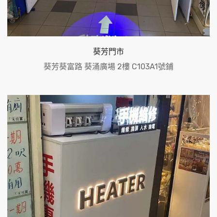
葵芳門市
葵芳葵富路 葵涌廣場 2樓 C103A1號鋪