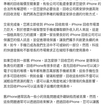
準確的回收報價至關重要，有些公司可能還會要求您提供 iPhone 的
合法所有權證明，一旦您提供必要信息，回收公司將安排快速高效
的回收流程，我們將為您提供準確的報價並安排合適的付款方式。
交易完成後，您將立即收到 iPhone 回收款項，iPhone 回收市場潛
力巨大，對於想要升級智慧型手機或賺取額外收入的人來說，這是
一個極具吸引力的選擇，選擇一家信譽良好的 iPhone 回收公司可以
保護您的個人訊息，並促進環境保護，讓我們攜手共創更永續的未
來。如今，手機已成為我們生活中不可或缺的一部分。然而，科技
的快速發展和不斷增長的市場需求正在縮短手機的使用壽命。
如果您收到一部舊 iPhone，該怎麼辦？回收您的 iPhone 是環保且
負責任的選擇，回收iPhone有很多好處，首先回收iPhone可以減少
電子垃圾的堆積。每年都有數百萬部舊手機被丟棄，這些手機包含
許多可回收材料，例如金屬、玻璃和塑膠，回收這些材料不僅可以
減輕自然資源的壓力，還可以最大限度地減少對環境的負面影響，
其次回收iPhone可以延長電子設備的使用壽命。
舊iPhone通常因為一些小的效能問題或外觀缺陷而被丟棄，然而，
這些問題通常可以透過回收來解決，透過回收iPhone，您可以讓舊